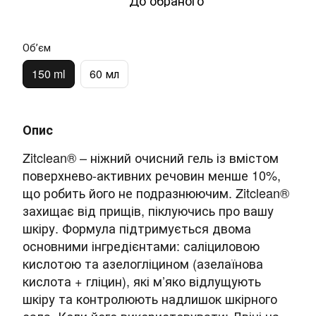
До обраного
Обʼєм
150 ml
60 мл
Опис
Zitclean® – ніжний очисний гель із вмістом
поверхнево-активних речовин менше 10%,
що робить його не подразнюючим. Zitclean®
захищає від прищів, піклуючись про вашу
шкіру. Формула підтримується двома
основними інгредієнтами: саліциловою
кислотою та азелогліцином (азелаїнова
кислота + гліцин), які м’яко відлущують
шкіру та контролюють надлишок шкірного