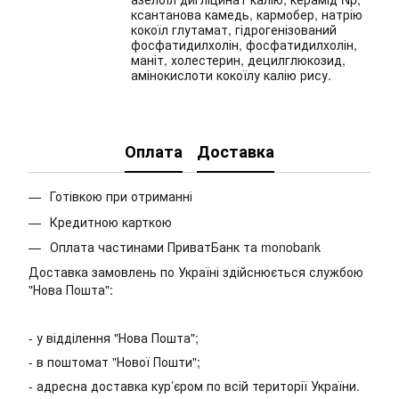
ксантанова камедь, кармобер, натрію
кокоїл глутамат, гідрогенізований
фосфатидилхолін, фосфатидилхолін,
маніт, холестерин, децилглюкозид,
амінокислоти кокоїлу калію рису.
Оплата
Доставка
Готівкою при отриманні
Кредитною карткою
Оплата частинами ПриватБанк та monobank
Доставка замовлень по Україні здійснюється службою
"Нова Пошта":
- у відділення "Нова Пошта";
- в поштомат "Нової Пошти";
- адресна доставка кур’єром по всій території України.