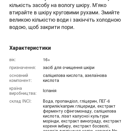
кількість засобу на вологу шкіру. М’яко
втирайте в шкіру круговими рухами. Змийте
великою кількістю води і закінчіть холодною
водою, щоб закрити пори.
Характеристики
вік:
16+
призначення:
засіб для очищення шкіри
основний
саліцилова кислота, азелаїнова
компонент:
кислота
країна
Іспанія
виробництва:
склад INCI:
Вода, пропандіол, гліцерин, ПЕГ-6
каприлік/каприк гліцериди, екстракт
ферменту сфінгомонаду, саліцилова
кислота, лізат калусної культури
морінди, екстракт винограду, екстракт
кореня імбиру, екстракт босвелії,
азелоїл дигліцинат калію, керамід Np,