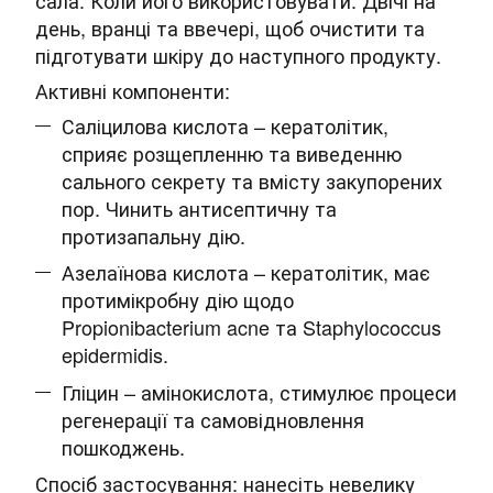
сала. Коли його використовувати: Двічі на
день, вранці та ввечері, щоб очистити та
підготувати шкіру до наступного продукту.
Активні компоненти:
Саліцилова кислота – кератолітик,
сприяє розщепленню та виведенню
сального секрету та вмісту закупорених
пор. Чинить антисептичну та
протизапальну дію.
Азелаїнова кислота – кератолітик, має
протимікробну дію щодо
Propionibacterium acne та Staphylococcus
epidermidis.
Гліцин – амінокислота, стимулює процеси
регенерації та самовідновлення
пошкоджень.
Спосіб застосування: нанесіть невелику