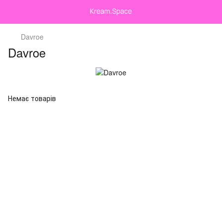
Davroe
Davroe
Немає товарів