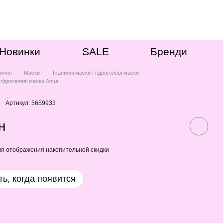
Новинки
SALE
Бренди
иччя
Маски
Тканинні маски | гідрогелеві маски
 гідрогелеві маски Anua
Артикул: 5659933
н
я отображения накопительной скидки
ь, когда появится