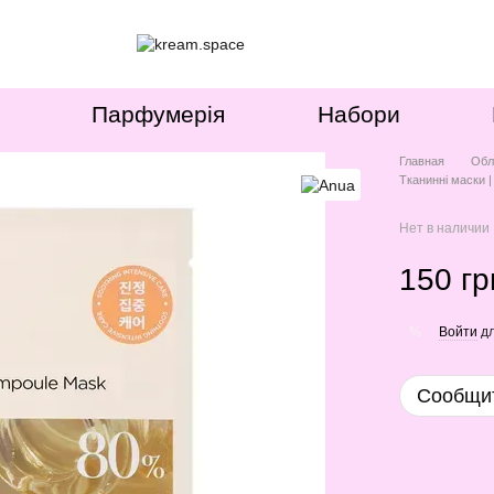
Парфумерія
Набори
Главная
Обл
Тканинні маски |
Нет в наличии
150 гр
Войти
дл
%
Сообщит