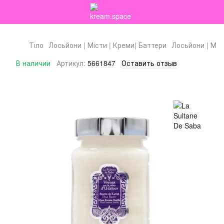
Тіло
Лосьйони | Місти | Креми| Баттери
Лосьйони | Міс
В наличии
Артикул:
5661847
Оставить отзыв