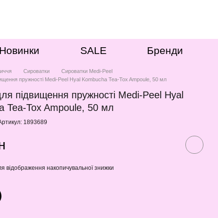
Новинки
SALE
Бренди
иччя
Сироватки
Сироватки Medi-Peel
ищення пружності Medi-Peel Hyal Kombucha Tea-Tox Ampoule, 50 мл
ля підвищення пружності Medi-Peel Hyal
 Tea-Tox Ampoule, 50 мл
Артикул: 1893689
н
я відображення накопичувальної знижки