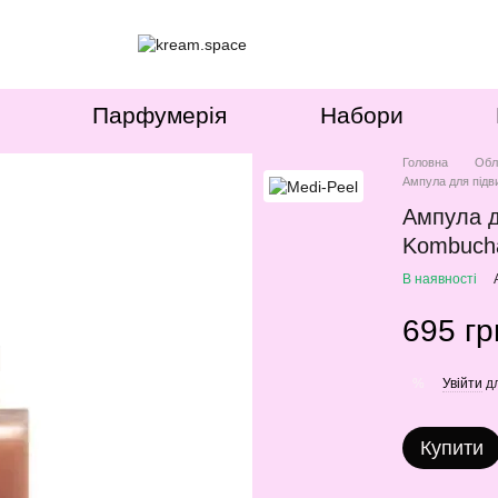
Парфумерія
Набори
Головна
Обл
Ампула для підв
Ампула д
Kombucha
В наявності
695 гр
Увійти
дл
%
Купити