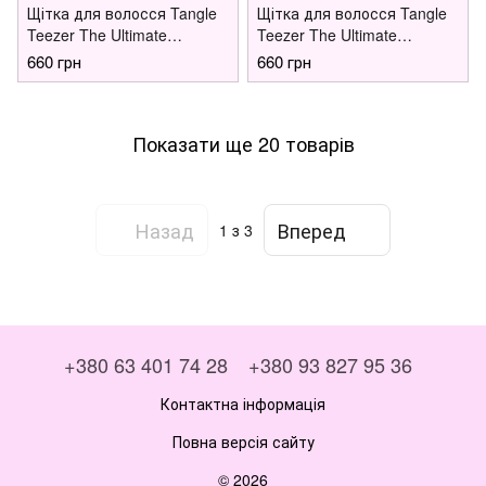
Щітка для волосся Tangle
Щітка для волосся Tangle
Teezer The Ultimate
Teezer The Ultimate
Detangler Mini Marshmallow
Detangler Mini Wisteria Leaf
660 грн
660 грн
Duo
Показати ще 20 товарів
Назад
Вперед
1
з 3
+380 63 401 74 28
+380 93 827 95 36
Контактна інформація
Повна версія сайту
© 2026