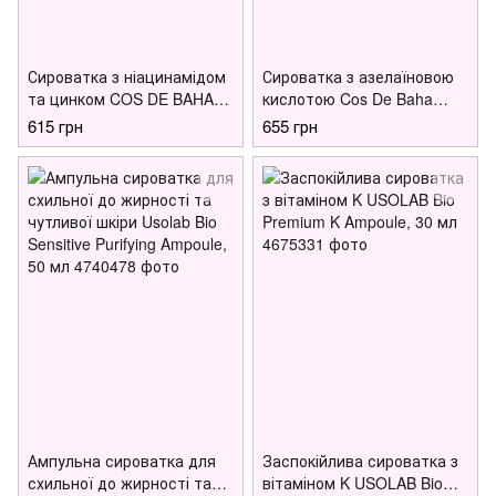
Сироватка з ніацинамідом
Сироватка з азелаїновою
та цинком COS DE BAHA
кислотою Cos De Baha
Niacinamide 10% Serum , 30
Azelaic Acid 10 Serum, 30
615 грн
655 грн
мл
мл
Ампульна сироватка для
Заспокійлива сироватка з
схильної до жирності та
вітаміном K USOLAB Bio