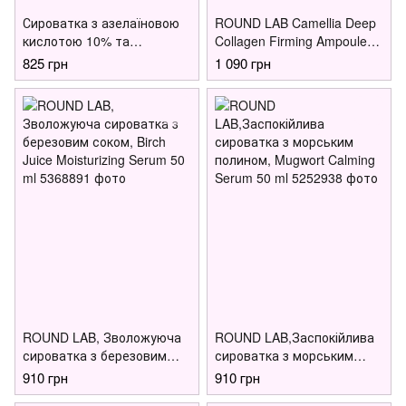
Сироватка з азелаїновою
ROUND LAB Camellia Deep
кислотою 10% та
Collagen Firming Ampoule
мадекасосидом
30 ml Концентрована
825 грн
1 090 грн
Dr.Ceuracle Azelaic 10 &
сироватка з колагеном
Madeca Ampoule, 30 мл
ROUND LAB, Зволожуюча
ROUND LAB,Заспокійлива
сироватка з березовим
сироватка з морським
соком, Birch Juice
полином, Mugwort Calming
910 грн
910 грн
Moisturizing Serum 50 ml
Serum 50 ml