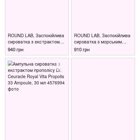
ROUND LAB, Заспокійлива
ROUND LAB, Заспокійлива
сироватка з екстрактом
сироватка з морським
голок сосни, Pine Calming
полином, Mugwort Calming
940 грн
910 грн
Cica Ampoule 30 ml
Serum 50 ml