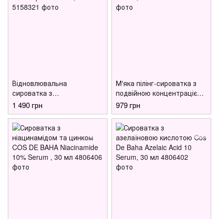
Відновлювальна
М'яка пілінг-сироватка з
сироватка з
подвійною концентрацією
полінуклеотидами та
спікул і центели Medi-Peel
1 490 грн
979 грн
пептидами Medicube PDRN
Phyto Cica-Nol B5 6000 Shot
Pink Peptide Serum, 30 мл
Serum, 50 мл