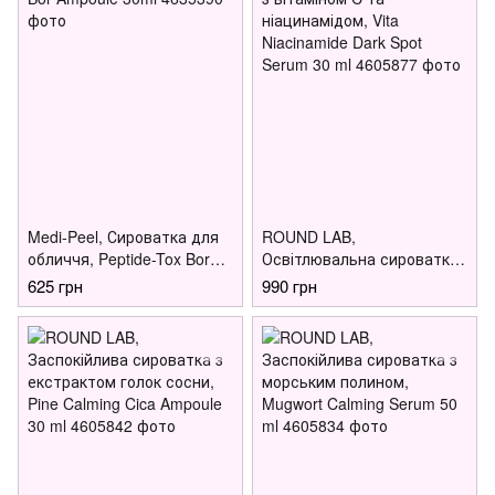
Medi-Peel, Сироватка для
ROUND LAB,
обличчя, Peptide-Tox Bor
Освітлювальна сироватка
Ampoule 30ml
з вітаміном C та
625 грн
990 грн
ніацинамідом, Vita
Niacinamide Dark Spot
Serum 30 ml