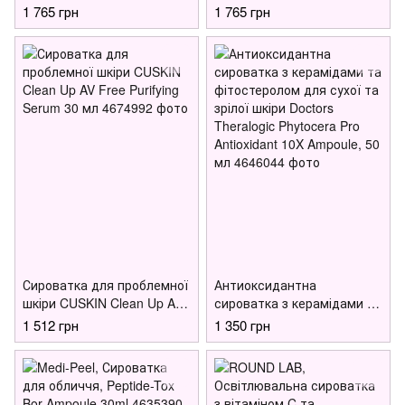
чутливої шкіри Usolab Bio
Premium K Ampoule, 30 мл
1 765 грн
1 765 грн
Sensitive Purifying Ampoule,
50 мл
Сироватка для проблемної
Антиоксидантна
шкіри CUSKIN Clean Up AV
сироватка з керамідами та
Free Purifying Serum 30 мл
фітостеролом для сухої та
1 512 грн
1 350 грн
зрілої шкіри Doctors
Theralogic Phytocera Pro
Antioxidant 10X Ampoule, 50
мл