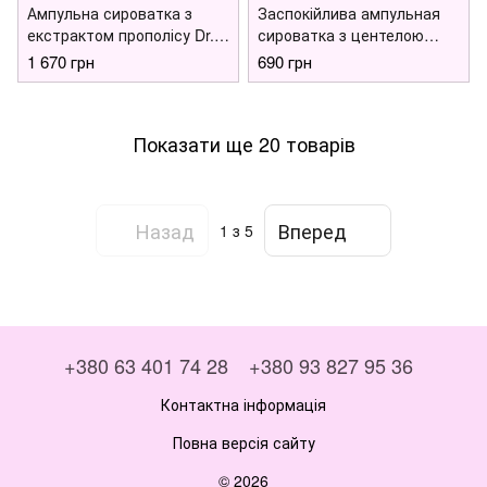
Ампульна сироватка з
Заспокійлива ампульная
екстрактом прополісу Dr.
сироватка з центелою
Ceuracle Royal Vita Propolis
Needly Cicachid Soothing
1 670 грн
690 грн
33 Ampoule, 30 мл
Ampoule, 30 мл
Показати ще 20 товарів
Назад
Вперед
1
з 5
+380 63 401 74 28
+380 93 827 95 36
Контактна інформація
Повна версія сайту
© 2026