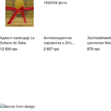
Адвент-календар La
Антиоксидантна
Заспокійливий
Sultane de Saba
сироватка з 20%
центелою Nee
вітаміну С Theramid C-
Cicachid relief
12 500 грн
2 607 грн
870 грн
Tetra E.F, 30 мл
мл