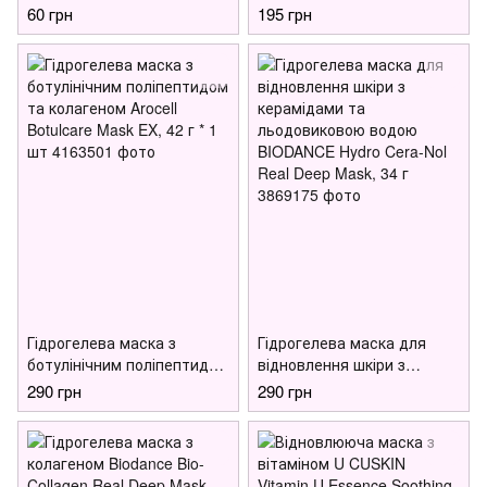
Collagen Firming Glow Mask,
полину Im from Mugwort
60 грн
195 грн
1 шт
Sheet Mask, 23 мл*1 шт
Гідрогелева маска з
Гідрогелева маска для
ботулінічним поліпептидом
відновлення шкіри з
та колагеном Arocell
керамідами та
290 грн
290 грн
Botulcare Mask EX, 42 г * 1
льодовиковою водою
шт
BIODANCE Hydro Cera-Nol
Real Deep Mask, 34 г