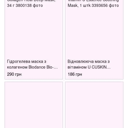
Гідрогелева маска з
Відновлююча маска з
колагеном Biodance Bio-
вітаміном U CUSKIN
Collagen Real Deep Mask,
Vitamin U Essence Soothing
290 грн
186 грн
34 г
Mask, 1 штk