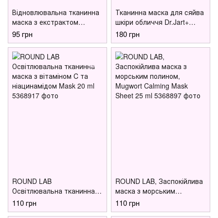
Відновлювальна тканинна
Тканинна маска для сяйва
маска з екстрактом
шкіри обличчя Dr.Jart+
центелли Papa Recipe Real
Dermask Micro Jet
95 грн
180 грн
Centella Cica Cream Repair
Brightening Solution 30g
Mask, 27 г
ROUND LAB
ROUND LAB, Заспокійлива
Освітлювальна тканинна
маска з морським
маска з вітаміном C та
полином, Mugwort Calming
110 грн
110 грн
ніацинамідом Mask 20 ml
Mask Sheet 25 ml