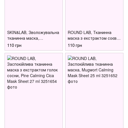
SKIN&LAB, Зволожувальна
ROUND LAB, Тканинна
тканинна маска,
маска з екстрактом соєвих
Barrierderm Deep Moisture
бобів та пантенолом,
110 грн
110 грн
Sheet Mask 25 ml
Soybean Panthenol Mask
Sheet 25 ml