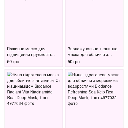
Поживна маска для
Зволожувальна тканинна
підвищення пружності
маска для обличчя з
шкіри MEDIPEEL Tox-Bor
вітамінами Medi-Peel Hyal
50 грн
50 грн
Gold Boosting Mask,
Vitamin Rx Mask, 1 шт