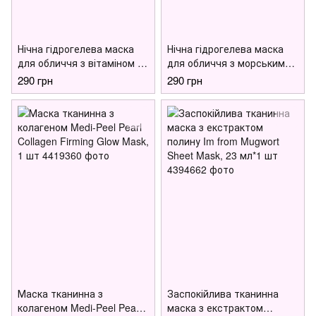
Нічна гідрогелева маска
Нічна гідрогелева маска
для обличчя з вітаміном С і
для обличчя з морськими
ніацинамідом Biodance
водоростями Biodance
290 грн
290 грн
Radiant Vita Niacinamide
Refreshing Sea Kelp Real
Real Deep Mask, 1 шт
Deep Mask, 1 шт
Маска тканинна з
Заспокійлива тканинна
колагеном Medi-Peel Pearl
маска з екстрактом