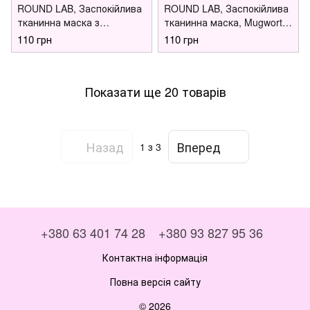
ROUND LAB, Заспокійлива
ROUND LAB, Заспокійлива
тканинна маска з
тканинна маска, Mugwort
екстрактом голок сосни,
Calming Mask Sheet 25 ml
110 грн
110 грн
Pine Calming Cica Mask
Sheet 27 ml
Показати ще 20 товарів
Назад
Вперед
1
з 3
+380 63 401 74 28
+380 93 827 95 36
Контактна інформація
Повна версія сайту
© 2026