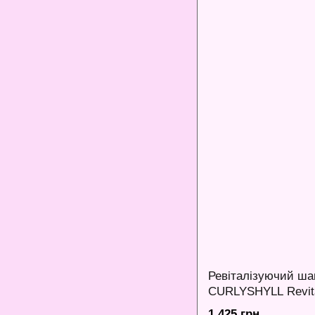
Ревіталізуючий ш
CURLYSHYLL Revita
360 мл
1 425 грн