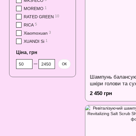
MKS-ECO
1
MOREMO
10
RATED GREEN
5
RICA
3
Xiaomoxuan
1
XUANDI Si
Ціна, грн
Від Ціна, грн
До Ціна, грн
ОК
Шампунь балансую
шкіри голови та сух
Xiaomoxuan Sea Ba
2 450 грн