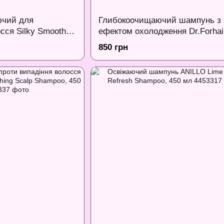
ючий для
Глибокоочищаючий шампунь з
сся Silky Smooth
ефектом охолодження Dr.Forhai
an 300 мл
Folligen Deep Clean Cooling Sha
850 грн
300 мл