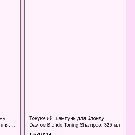
єму
Тонуючий шампунь для блонду
іння,
Davroe Blonde Toning Shampoo, 325 мл
EXTRA
1 670 грн