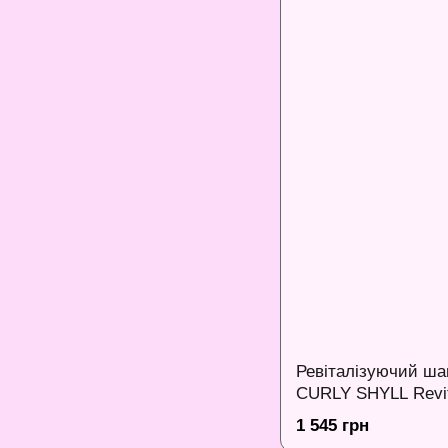
Ревіталізуючий ша
CURLY SHYLL Revita
Shampoo, 300 мл
1 545 грн