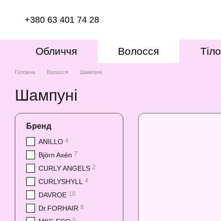
Перейти до основного контенту
+380 63 401 74 28
Обличчя
Волосся
Тіло
Головна
Волосся
Шампуні
Шампуні
Бренд
4
ANILLO
7
Björn Axén
2
CURLY ANGELS
4
CURLYSHYLL
10
DAVROE
8
Dr.FORHAIR
5