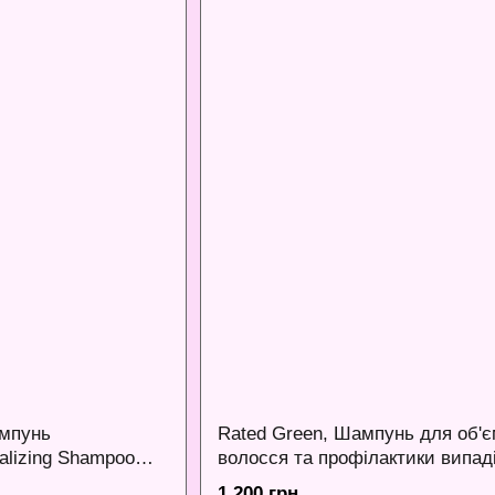
ампунь
Rated Green, Шампунь для об'
lizing Shampoo
волосся та профілактики випад
REAL GROW ANTI HAIR LOSS 
1 200 грн