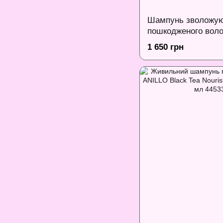
Шампунь зволожу
пошкодженого воло
Shampoo Xiaomoxu
1 650 грн