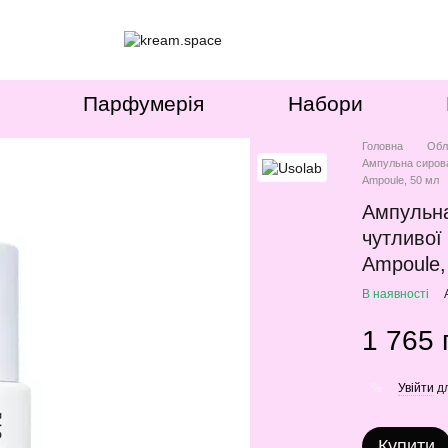
Парфумерія
Набори
Головна
Обл
Ампульна сироват
Ampoule, 50 мл
Ампульна
чутливої 
Ampoule,
В наявності
1 765 
Увійти
дл
%
Купити