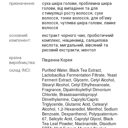
призначення:
суха шкіра голови, проблемна шкіра
голови, від випадіння та для
стимуляції росту волосся, сухе
волосся, тонке волосся, для обʼєму
волосся, чутлива шкіра голови, ламке
волосся
основний
екстракт чорного чаю, пробіотичний
компонент:
комплекс, ніацинамід, саліцилова
кислота, мигдальний, вівсяний та
рисовий екстракти, ментол
країна
Південна Корея
виробництва:
склад INCI:
Purified Water, Black Tea Extract,
Lactobacillus Fermentation Filtrate, Yeast
Ferment Extract, Glycerin, Cetyl Alcohol,
Stearyl Alcohol, Cetyl Ethylhexanoate,
Fragrance, Dipalmitoylethyl Dimonium
Chloride, Brassicaamidopropyl
Dimethylamine, Caprylic/Capric
Triglyceride, Glutamic Acid, Cetearyl
Alcohol, 1,2-Hexanediol, Menthol, Sodium
Benzoate, Dexpanthenol, Polyquaternium-
67, Salicylic Acid, Caprylyl Glycol, Black
Tea Leaf Powder, Niacinamide, Disodium