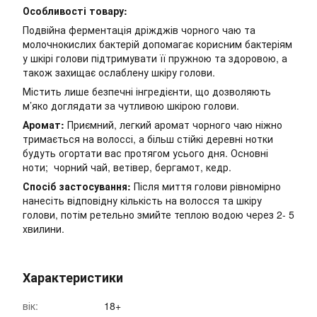
Особливості товару:
Подвійна ферментація дріжджів чорного чаю та
молочнокислих бактерій допомагає корисним бактеріям
у шкірі голови підтримувати її пружною та здоровою, а
також захищає ослаблену шкіру голови.
Містить лише безпечні інгредієнти, що дозволяють
м’яко доглядати за чутливою шкірою голови.
Аромат:
Приємний, легкий аромат чорного чаю ніжно
тримається на волоссі, а більш стійкі деревні нотки
будуть огортати вас протягом усього дня. Основні
ноти; чорний чай, ветівер, бергамот, кедр.
Спосіб застосування:
Після миття голови рівномірно
нанесіть відповідну кількість на волосся та шкіру
голови, потім ретельно змийте теплою водою через 2- 5
хвилини.
Характеристики
вік:
18+