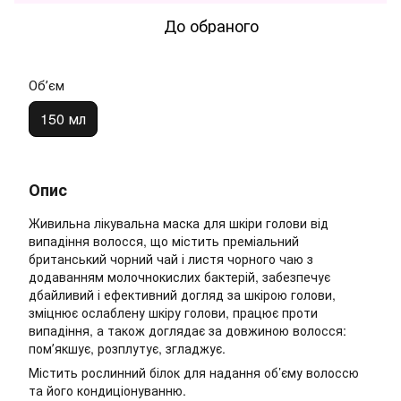
До обраного
Обʼєм
150 мл
Опис
Живильна лікувальна маска для шкіри голови від
випадіння волосся, що містить преміальний
британський чорний чай і листя чорного чаю з
додаванням молочнокислих бактерій, забезпечує
дбайливий і ефективний догляд за шкірою голови,
зміцнює ослаблену шкіру голови, працює проти
випадіння, а також доглядає за довжиною волосся:
помʼякшує, розплутує, згладжує.
Містить рослинний білок для надання об’єму волоссю
та його кондиціонуванню.