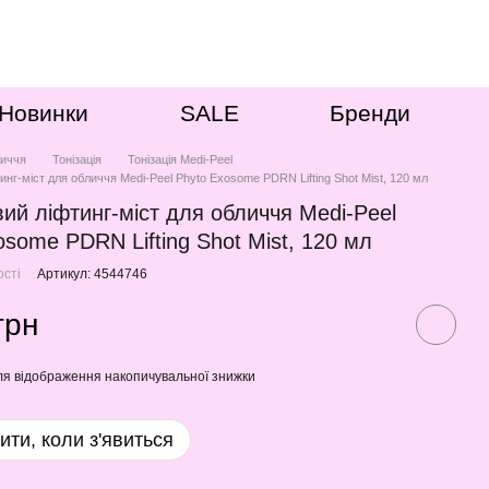
Новинки
SALE
Бренди
иччя
Тонізація
Тонізація Medi-Peel
инг-міст для обличчя Medi-Peel Phyto Exosome PDRN Lifting Shot Mist, 120 мл
вий ліфтинг-міст для обличчя Medi-Peel
osome PDRN Lifting Shot Mist, 120 мл
ості
Артикул: 4544746
грн
я відображення накопичувальної знижки
ити, коли з'явиться