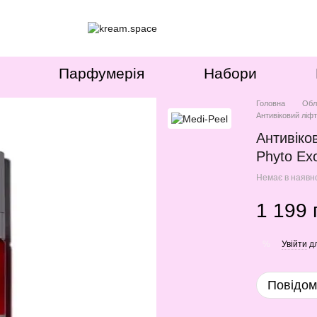
Парфумерія
Набори
Головна
Обл
Антивіковий ліфт
Антивіко
Phyto Ex
Немає в наявн
1 199 
Увійти
дл
%
Повідом