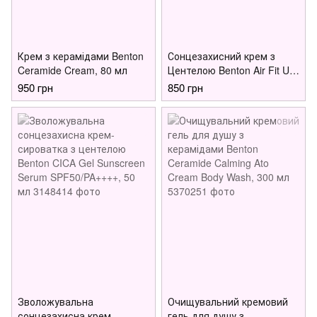
Крем з керамідами Benton
Сонцезахисний крем з
Ceramide Cream, 80 мл
Центелою Benton Air Fit UV
defense Sun Cream
950 грн
850 грн
SPF50+/PA++++, 50 мл
Зволожувальна
Очищувальний кремовий
сонцезахисна крем-
гель для душу з