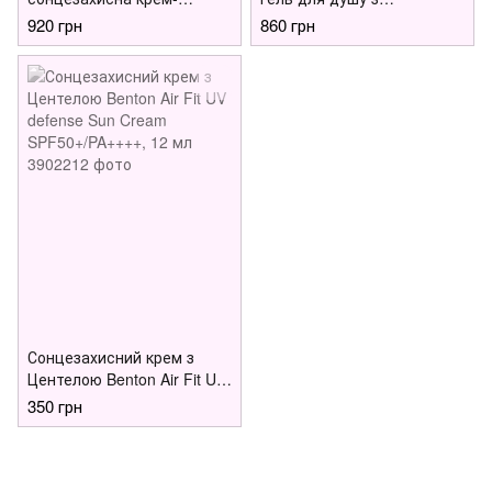
сироватка з центелою
керамідами Benton
920 грн
860 грн
Benton CICA Gel Sunscreen
Ceramide Calming Ato
Serum SPF50/PA++++, 50
Cream Body Wash, 300 мл
мл
Сонцезахисний крем з
Центелою Benton Air Fit UV
defense Sun Cream
350 грн
SPF50+/PA++++, 12 мл