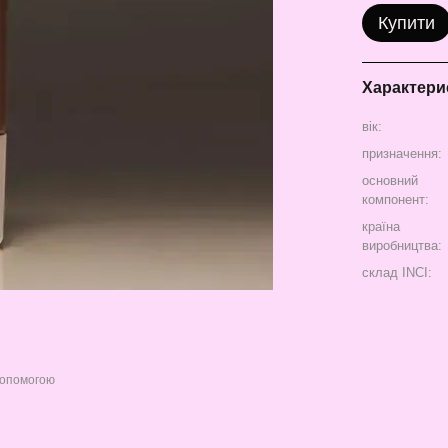
Купити
Характери
вік:
призначення:
основний
компонент:
країна
виробництва:
склад INCI:
допомогою