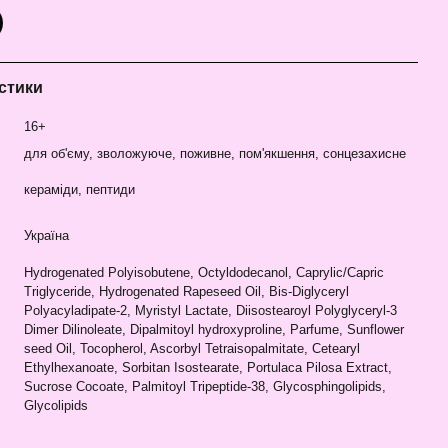
стики
16+
для об'єму, зволожуюче, поживне, пом'якшення, сонцезахисне
кераміди, пептиди
Україна
Hydrogenated Polyisobutene, Octyldodecanol, Caprylic/Capric
Triglyceride, Hydrogenated Rapeseed Oil, Bis-Diglyceryl
Polyacyladipate-2, Myristyl Lactate, Diisostearoyl Polyglyceryl-3
Dimer Dilinoleate, Dipalmitoyl hydroxyproline, Parfume, Sunflower
seed Oil, Tocopherol, Ascorbyl Tetraisopalmitate, Cetearyl
Ethylhexanoate, Sorbitan Isostearate, Portulaca Pilosa Extract,
Sucrose Cocoate, Palmitoyl Tripeptide-38, Glycosphingolipids,
Glycolipids