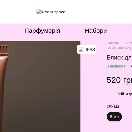
Парфумерія
Набори
Головна
Обл
Блиски для губ |
Блиск для
В наявності
520 гр
Увійти
дл
%
Обʼєм
8 мл