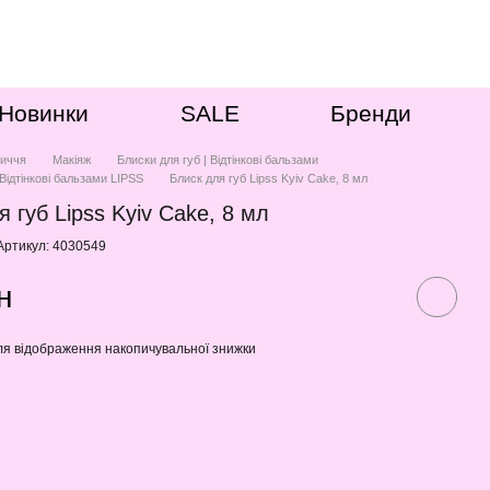
Новинки
SALE
Бренди
иччя
Макіяж
Блиски для губ | Відтінкові бальзами
 Відтінкові бальзами LIPSS
Блиск для губ Lipss Kyiv Cake, 8 мл
 губ Lipss Kyiv Cake, 8 мл
Артикул: 4030549
н
я відображення накопичувальної знижки