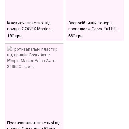
Маскуючі пластирі від
Заспокійливий тонер з
прищів COSRX Master
прополісом Cosrx Full Fit
Patch Clear Fit 18шт
Propolis Synergy Toner
180 грн
660 грн
150ml
Протизапальні пластирі від
прищів Cosrx Acne Pimple