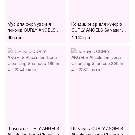
Мус для формування
Кондиціонер для кучерів
локонів CURLY ANGELS
CURLY ANGELS Salvation
Sainted Curling Mousse 160
Conditioner 300мл
905 грн
1 140 грн
мл
Шампунь CURLY ANGELS
Шампунь CURLY ANGELS
Absolution Deep Cleansing
Absolution Deep Cleansing