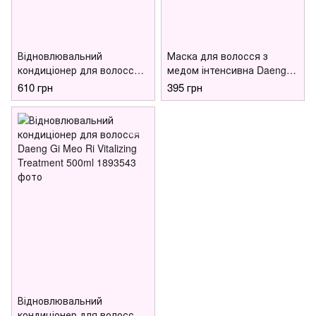
Відновлювальний
Маска для волосся з
кондиціонер для волосся
медом інтенсивна Daeng
Daeng Gi Meo Ri Vitalizing
Gi Meo Ri Honey Intensive
610 грн
395 грн
Treatment 300ml
Hair Mask з медом 150 ml
Відновлювальний
кондиціонер для волосся