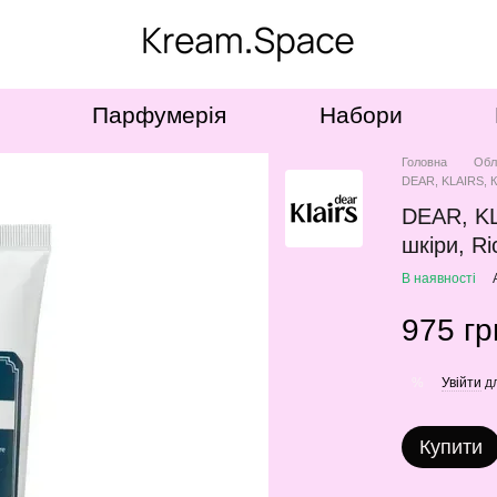
Парфумерія
Набори
Головна
Обл
DEAR, KLAIRS, К
DEAR, KL
шкіри, R
В наявності
975 гр
Увійти
дл
%
Купити