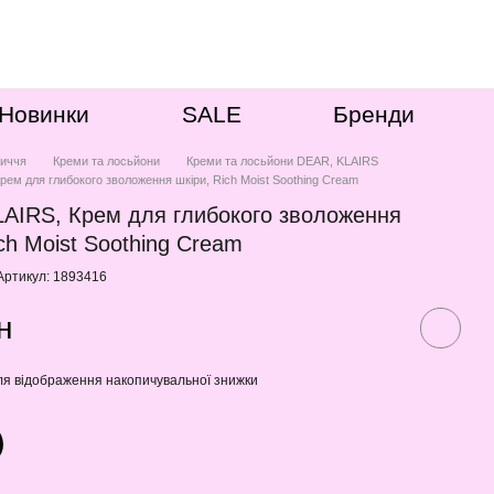
Новинки
SALE
Бренди
иччя
Креми та лосьйони
Креми та лосьйони DEAR, KLAIRS
рем для глибокого зволоження шкіри, Rich Moist Soothing Cream
AIRS, Крем для глибокого зволоження
ich Moist Soothing Cream
Артикул: 1893416
н
я відображення накопичувальної знижки