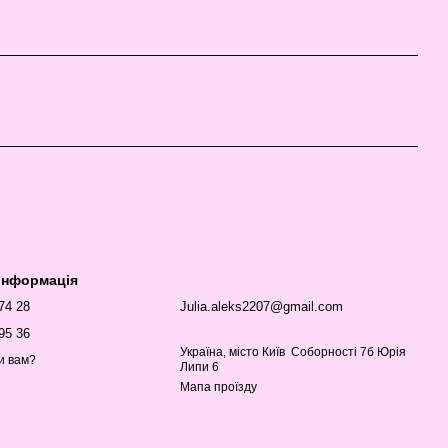
 інформація
 74 28
Julia.aleks2207@gmail.com
95 36
Україна, місто Київ Соборності 7б Юрія
и вам?
Липи 6
Мапа проїзду