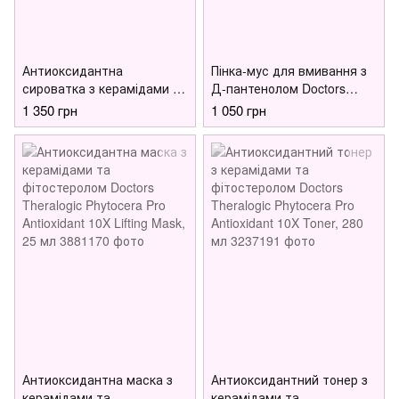
Антиоксидантна
Пінка-мус для вмивання з
сироватка з керамідами та
Д-пантенолом Doctors
фітостеролом для сухої та
Vitamin B5 Bubble Foam
1 350 грн
1 050 грн
зрілої шкіри Doctors
Cleanser, 150 мл
Theralogic Phytocera Pro
Antioxidant 10X Ampoule, 50
мл
Антиоксидантна маска з
Антиоксидантний тонер з
керамідами та
керамідами та