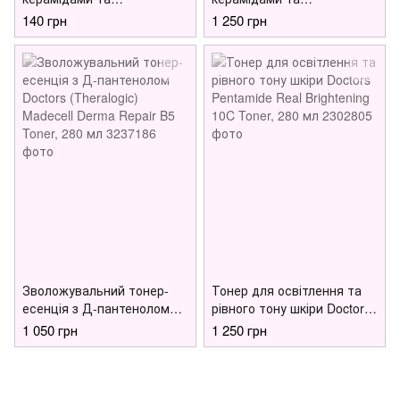
фітостеролом Doctors
фітостеролом Doctors
140 грн
1 250 грн
Theralogic Phytocera Pro
Theralogic Phytocera Pro
Antioxidant 10X Lifting Mask,
Antioxidant 10X Toner, 280
25 мл
мл
Зволожувальний тонер-
Тонер для освітлення та
есенція з Д-пантенолом
рівного тону шкіри Doctors
Doctors (Theralogic)
Pentamide Real Brightening
1 050 грн
1 250 грн
Madecell Derma Repair B5
10C Toner, 280 мл
Toner, 280 мл