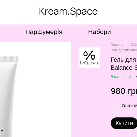
Парфумерія
Набори
Головна
Обл
Гель для вмиванн
Гель для
Balance 
В наявності
980 гр
Увійти
дл
%
Купити