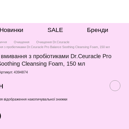
Новинки
SALE
Бренди
иччя
Очищення
Очищення Dr.Ceuracle
я з пробіотиками Dr.Ceuracle Pro Balance Soothing Cleansing Foam, 150 мл
 вмивання з пробіотиками Dr.Ceuracle Pro
Soothing Cleansing Foam, 150 мл
Артикул: 4394874
н
я відображення накопичувальної знижки