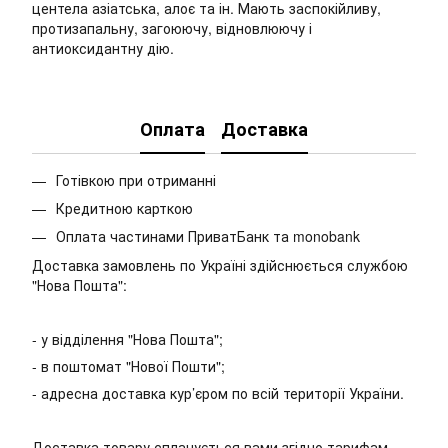
центела азіатська, алоє та ін. Мають заспокійливу,
протизапальну, загоюючу, відновлюючу і
антиоксидантну дію.
Оплата
Доставка
Готівкою при отриманні
Кредитною карткою
Оплата частинами ПриватБанк та monobank
Доставка замовлень по Україні здійснюється службою
"Нова Пошта":
- у відділення "Нова Пошта";
- в поштомат "Нової Пошти";
- адресна доставка кур’єром по всій території України.
Доставка товару сплачується вами згідно тарифам