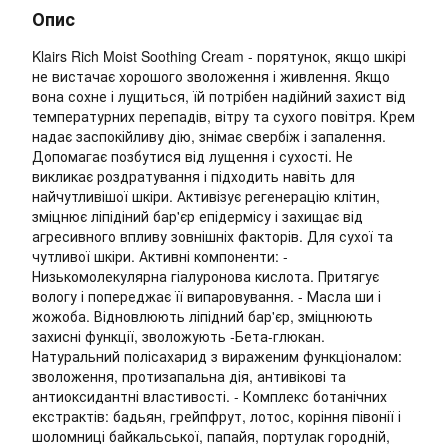
Опис
Klairs Rich Moist Soothing Cream - порятунок, якщо шкірі
не вистачає хорошого зволоження і живлення. Якщо
вона сохне і лущиться, їй потрібен надійний захист від
температурних перепадів, вітру та сухого повітря. Крем
надає заспокійливу дію, знімає свербіж і запалення.
Допомагає позбутися від лущення і сухості. Не
викликає роздратування і підходить навіть для
найчутливішої шкіри. Активізує регенерацію клітин,
зміцнює ліпідіний бар'єр епідермісу і захищає від
агресивного впливу зовнішніх факторів. Для сухої та
чутливої шкіри. Активні компоненти: -
Низькомолекулярна гіалуронова кислота. Притягує
вологу і попереджає її випаровування. - Масла ши і
жожоба. Відновлюють ліпідний бар'єр, зміцнюють
захисні функції, зволожують -Бета-глюкан.
Натуральний полісахарид з вираженим функціоналом:
зволоження, протизапальна дія, антивікові та
антиоксидантні властивості. - Комплекс ботанічних
екстрактів: бадьян, грейпфрут, лотос, коріння півонії і
шоломниці байкальської, папайя, портулак городній,