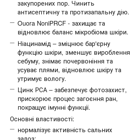
закупорених пор. Чинить
антисептичну та протизапальну дію.
Ouora NoniPRCF - захищає та
відновлює баланс мікробіома шкіри.
Ніацинамід – зміцнює бар'єрну
функцію шкіри, зменшує вироблення
себуму, знімає почервоніння та
усуває плями, відновлює шкіру та
утримує вологу.
Цинк РСА – забезпечує фотозахист,
прискорює процес загоєння ран,
покращує імунні функції.
Основні властивості:
нормалізує активність сальних
залоз;