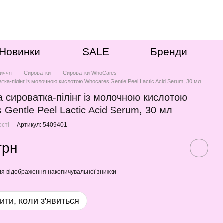
Новинки
SALE
Бренди
иччя
Сироватки
Сироватки WhoCares
ка-пілінг із молочною кислотою Whocares Gentle Peel Lactic Acid Serum, 30 мл
 сироватка-пілінг із молочною кислотою
 Gentle Peel Lactic Acid Serum, 30 мл
ості
Артикул: 5409401
грн
я відображення накопичувальної знижки
ити, коли з'явиться