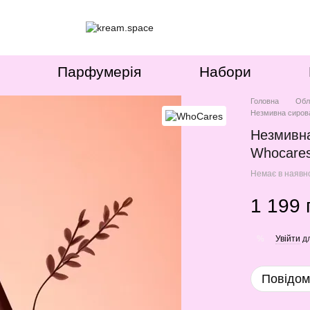
Парфумерія
Набори
Головна
Обл
Незмивна сироват
Незмивна
Whocares
Немає в наявн
1 199 
Увійти
дл
%
Повідом