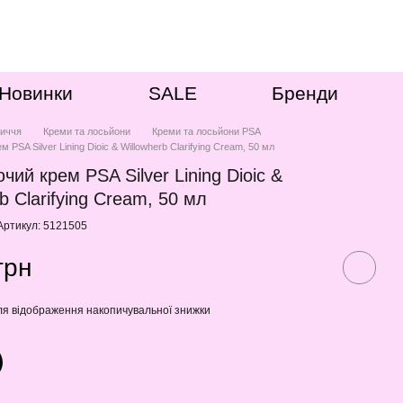
Новинки
SALE
Бренди
иччя
Креми та лосьйони
Креми та лосьйони PSA
 PSA Silver Lining Dioic & Willowherb Clarifying Cream, 50 мл
чий крем PSA Silver Lining Dioic &
b Clarifying Cream, 50 мл
Артикул: 5121505
грн
я відображення накопичувальної знижки