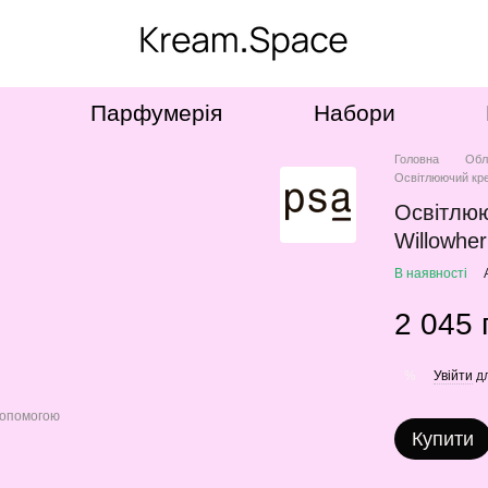
Парфумерія
Набори
Головна
Обл
Освітлюючий крем
Освітлюю
Willowher
В наявності
2 045 
Увійти
дл
%
допомогою
Купити