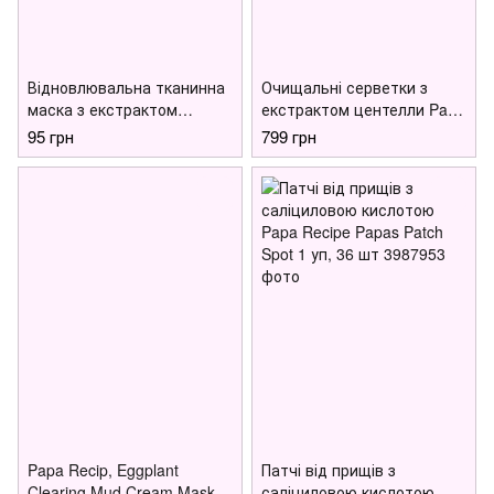
Відновлювальна тканинна
Очищальні серветки з
маска з екстрактом
екстрактом центелли Papa
центелли Papa Recipe Real
Recipe Real Centella Cica
95 грн
799 грн
Centella Cica Cream Repair
Watery Cleansing Tissue,
Mask, 27 г
100 шт
Papa Recip, Eggplant
Патчі від прищів з
Clearing Mud Cream Mask
саліциловою кислотою