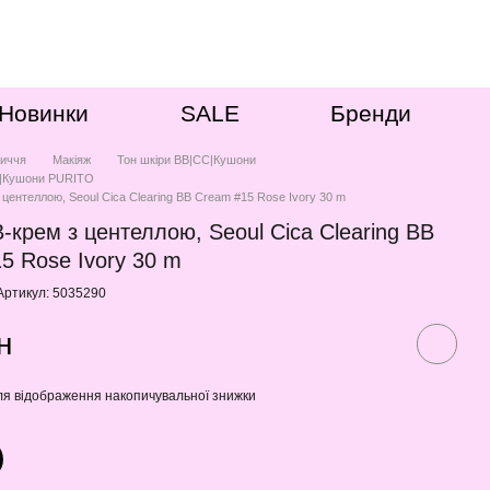
Новинки
SALE
Бренди
иччя
Макіяж
Тон шкіри ВВ|СС|Кушони
С|Кушони PURITO
з центеллою, Seoul Cica Clearing BB Cream #15 Rose Ivory 30 m
B-крем з центеллою, Seoul Cica Clearing BB
5 Rose Ivory 30 m
Артикул: 5035290
н
я відображення накопичувальної знижки