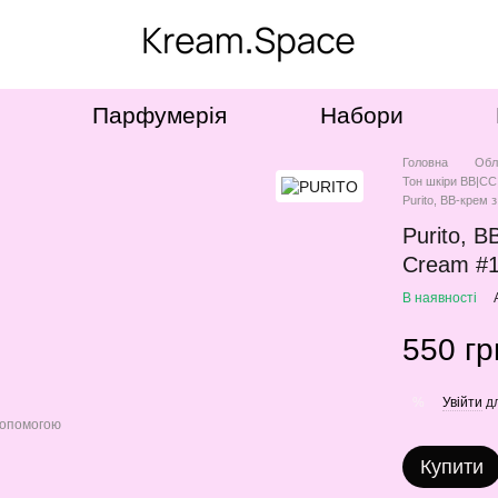
Парфумерія
Набори
Головна
Обл
Тон шкіри ВВ|С
Purito, BB-крем 
Purito, B
Cream #1
В наявності
550 гр
Увійти
дл
%
допомогою
Купити