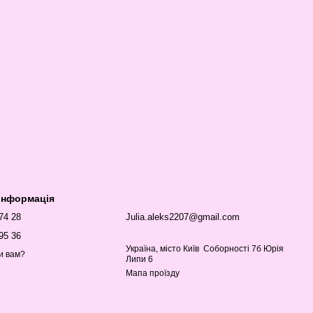
 інформація
 74 28
Julia.aleks2207@gmail.com
95 36
Україна, місто Київ Соборності 7б Юрія
и вам?
Липи 6
Мапа проїзду