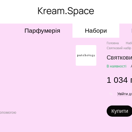
Парфумерія
Набори
Головна
Наб
Святковий набір
Святкови
В наявності
1 034 
Увійти
дл
%
Купити
допомогою