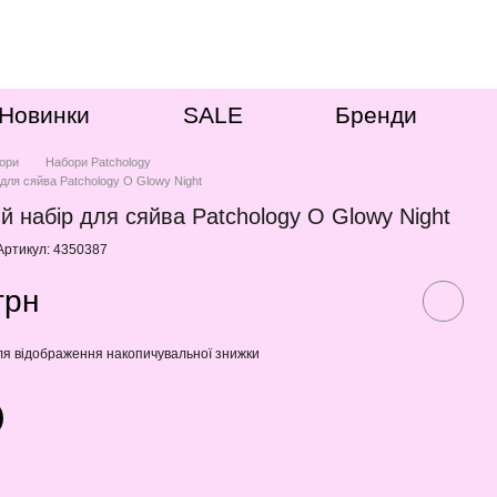
Новинки
SALE
Бренди
ори
Набори Patchology
 для сяйва Patchology O Glowy Night
й набір для сяйва Patchology O Glowy Night
Артикул: 4350387
грн
я відображення накопичувальної знижки