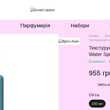
Парфумерія
Набори
Головна
Вол
Текстуруючий со
Текстуру
Water Sp
В наявності
955 гр
Увійти
дл
%
Обʼєм
150 мл