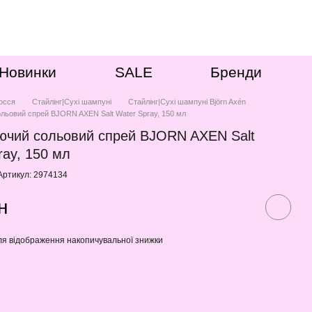
Новинки
SALE
Бренди
осся
Стайлінг|Сухі шампуні
Стайлінг|Сухі шампуні Björn Axén
льовий спрей BJORN AXEN Salt Water Spray, 150 мл
ючий сольовий спрей BJORN AXEN Salt
ray, 150 мл
Артикул: 2974134
н
я відображення накопичувальної знижки