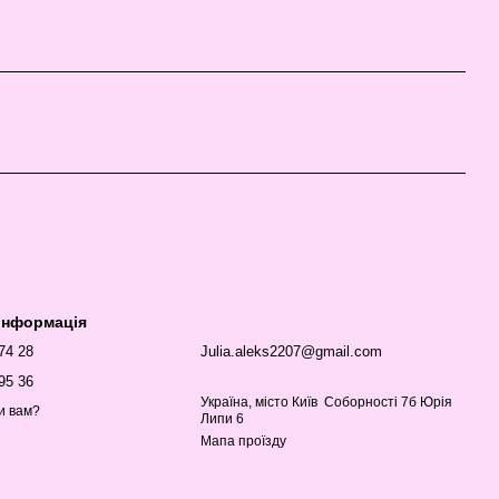
 інформація
 74 28
Julia.aleks2207@gmail.com
95 36
Україна, місто Київ Соборності 7б Юрія
и вам?
Липи 6
Мапа проїзду