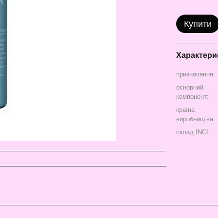
Купити
Характери
призначення:
основний
компонент:
країна
виробництва:
склад INCI: