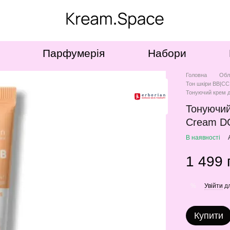
Парфумерія
Набори
Головна
Обл
Тон шкіри ВВ|СС
Тонуючий крем д
Тонуючий
Cream D
В наявності
1 499 
Увійти
дл
%
Купити