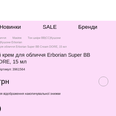
Новинки
SALE
Бренди
иччя
Макіяж
Тон шкіри ВВ|СС|Кушони
|Кушони Erborian
ля обличчя Erborian Super BB Cream DORE, 15 мл
 крем для обличчя Erborian Super BB
ORE, 15 мл
Артикул: 3961564
грн
я відображення накопичувальної знижки