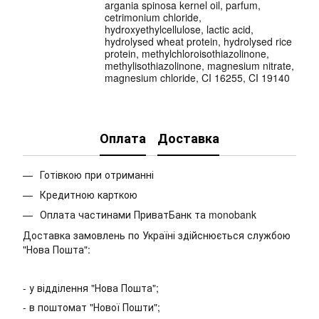
argania spinosa kernel oil, parfum,
cetrimonium chloride,
hydroxyethylcellulose, lactic acid,
hydrolysed wheat protein, hydrolysed rice
protein, methylchloroisothiazolinone,
methylisothiazolinone, magnesium nitrate,
magnesium chloride, CI 16255, CI 19140
Оплата
Доставка
Готівкою при отриманні
Кредитною карткою
Оплата частинами ПриватБанк та monobank
Доставка замовлень по Україні здійснюється службою
"Нова Пошта":
- у відділення "Нова Пошта";
- в поштомат "Нової Пошти";