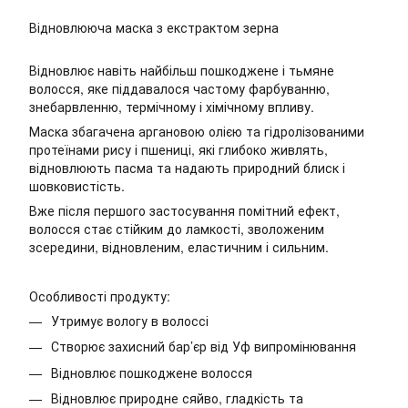
Відновлююча маска з екстрактом зерна
Відновлює навіть найбільш пошкоджене і тьмяне
волосся, яке піддавалося частому фарбуванню,
знебарвленню, термічному і хімічному впливу.
Маска збагачена аргановою олією та гідролізованими
протеїнами рису і пшениці, які глибоко живлять,
відновлюють пасма та надають природний блиск і
шовковистість.
Вже після першого застосування помітний ефект,
волосся стає стійким до ламкості, зволоженим
зсередини, відновленим, еластичним і сильним.
Особливості продукту:
Утримує вологу в волоссі
Створює захисний бар’єр від Уф випромінювання
Відновлює пошкоджене волосся
Відновлює природне сяйво, гладкість та