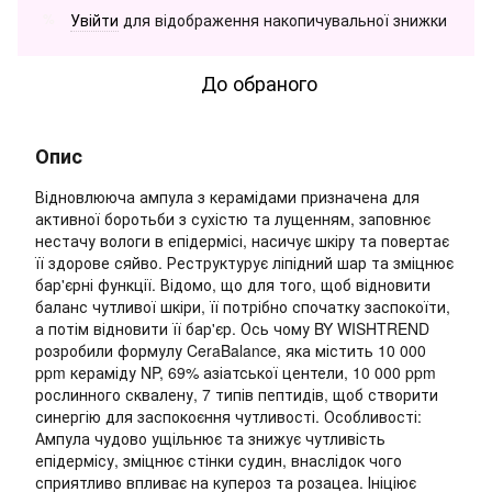
Увійти
для відображення накопичувальної знижки
%
До обраного
Опис
Відновлююча ампула з керамідами призначена для
активної боротьби з сухістю та лущенням, заповнює
нестачу вологи в епідермісі, насичує шкіру та повертає
її здорове сяйво. Реструктурує ліпідний шар та зміцнює
бар'єрні функції. Відомо, що для того, щоб відновити
баланс чутливої шкіри, її потрібно спочатку заспокоїти,
а потім відновити її бар'єр. Ось чому BY WISHTREND
розробили формулу CeraBalance, яка містить 10 000
ppm кераміду NP, 69% азіатської центели, 10 000 ppm
рослинного сквалену, 7 типів пептидів, щоб створити
синергію для заспокоєння чутливості. Особливості:
Ампула чудово ущільнює та знижує чутливість
епідермісу, зміцнює стінки судин, внаслідок чого
сприятливо впливає на купероз та розацеа. Ініціює