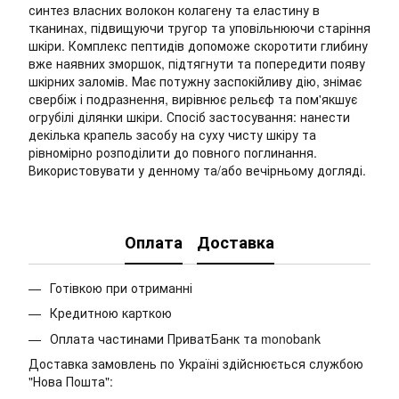
синтез власних волокон колагену та еластину в
тканинах, підвищуючи тругор та уповільнюючи старіння
шкіри. Комплекс пептидів допоможе скоротити глибину
вже наявних зморшок, підтягнути та попередити появу
шкірних заломів. Має потужну заспокійливу дію, знімає
свербіж і подразнення, вирівнює рельєф та пом'якшує
огрубілі ділянки шкіри. Спосіб застосування: нанести
декілька крапель засобу на суху чисту шкіру та
рівномірно розподілити до повного поглинання.
Використовувати у денному та/або вечірньому догляді.
Оплата
Доставка
Готівкою при отриманні
Кредитною карткою
Оплата частинами ПриватБанк та monobank
Доставка замовлень по Україні здійснюється службою
"Нова Пошта":