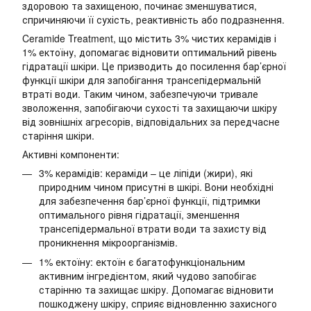
здоровою та захищеною, починає зменшуватися,
спричиняючи її сухість, реактивність або подразнення.
Ceramide Treatment, що містить 3% чистих керамідів і
1% ектоїну, допомагає відновити оптимальний рівень
гідратації шкіри. Це призводить до посилення бар’єрної
функції шкіри для запобігання трансепідермальній
втраті води. Таким чином, забезпечуючи тривале
зволоження, запобігаючи сухості та захищаючи шкіру
від зовнішніх агресорів, відповідальних за передчасне
старіння шкіри.
Активні компоненти:
3% керамідів: кераміди – це ліпіди (жири), які
природним чином присутні в шкірі. Вони необхідні
для забезпечення бар’єрної функції, підтримки
оптимального рівня гідратації, зменшення
трансепідермальної втрати води та захисту від
проникнення мікроорганізмів.
1% ектоїну: ектоїн є багатофункціональним
активним інгредієнтом, який чудово запобігає
старінню та захищає шкіру. Допомагає відновити
пошкоджену шкіру, сприяє відновленню захисного