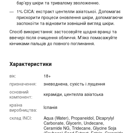
бар’єру шкіри та тривалому зволоженню.
1% CICA: екстракт центелли азіатської. Допомагає
прискорити процеси оновлення шкіри, допомагаючи
заспокоїти та відновити зовнішній вигляд шкіри.
Спосіб використання: застосовуйте щодня вранці та
ввечері після очищення обличчя. М’яко помасажуйте
кінчиками пальців до повного поглинання.
Характеристики
вік:
18+
призначення:
зневоднена, сухість і лущення
основний
кераміди, центелла азіатська
компонент:
країна
Іспанія
виробництва:
склад INCI:
Aqua (Water), Propaneidol, Dicaprylyl
Carbonate, Glycerin, Undecane,
Ceramide NG, Tridecane, Glycine Soja