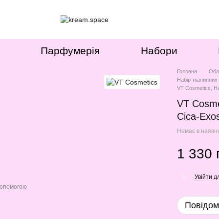
Парфумерія
Набори
Головна
Обл
Набір тканинних
VT Сosmetics, Н
VT Сosme
Cica-Exo
Немає в наявн
1 330 
Увійти
дл
%
допомогою
Повідом