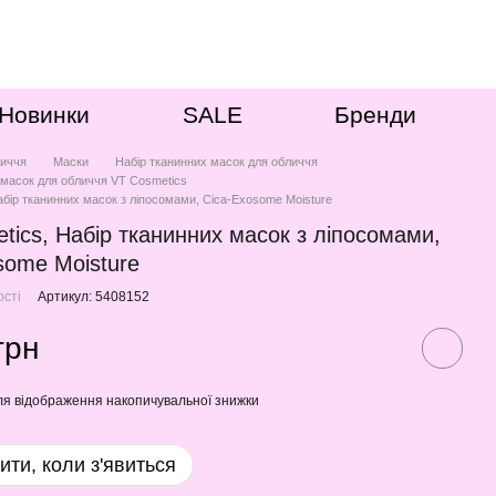
Новинки
SALE
Бренди
иччя
Маски
Набір тканинних масок для обличчя
 масок для обличчя VT Cosmetics
абір тканинних масок з ліпосомами, Cica-Exosome Moisture
tics, Набір тканинних масок з ліпосомами,
some Moisture
ості
Артикул: 5408152
грн
я відображення накопичувальної знижки
ити, коли з'явиться