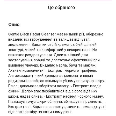
До обраного
Опис
Gentle Black Facial Cleanser має низький pH, обережно
видаляє всі забруднення та залишає відчуття
зволоження. Завдяки своїй кремоподібній щільній
текстурі, мякий та комфортний у використанні. Не
викликає роздратування. Досить ніжний для
застосування вранці та достатньо ефективний при
вмиванні увечері. Видаляє масла, бруд та макіяж.
Активні компоненти: - Екстракт чорного трюфеля.
Антиоксидант, який допомагає ізолювати вільні
радикали і запобігає їхньому згубному впливу на шкіру.
Плюс, допомагає зберігати вологу. - Екстракт плодів
ожини. Допомагає позбавитися від сірого відтінку
шкіри, надає сяйва. - Екстракт насіння чорного кмину.
Підвищує тонус шкіри обличчя, збільшує її пружність. -
Екстракт сої. Відмінно зволожує, живить, омолоджує і
відновлює шкіру на клітинному рівні.