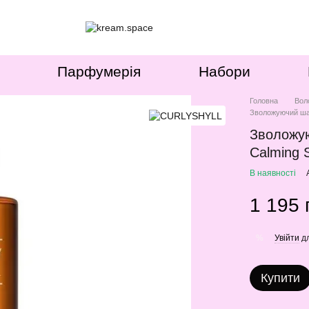
Парфумерія
Набори
Головна
Вол
Зволожуючий ша
Зволожу
Calming 
В наявності
1 195 
Увійти
дл
%
Купити