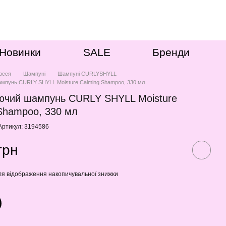
Новинки
SALE
Бренди
осся
Шампуні
Шампуні CURLYSHYLL
мпунь CURLY SHYLL Moisture Calming Shampoo, 330 мл
ючий шампунь CURLY SHYLL Moisture
Shampoo, 330 мл
Артикул: 3194586
грн
я відображення накопичувальної знижки