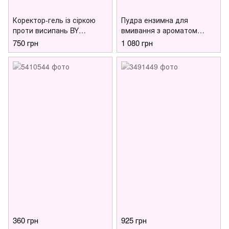
Коректор-гель із сіркою
Пудра ензимна для
проти висипань BY
вмивання з ароматом
WISHTREND Sulfur 3%
матчі By Wishtrend Green
750 грн
1 080 грн
Clean Gel 30 г
Tea & Enzyme Powder
Wash, 110 г
360 грн
925 грн