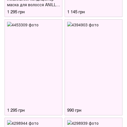
маска для волосся ANILLO
Black Tea Nourishing Scalp
1 295 грн
1 145 грн
Treatment, 150 мл
1 295 грн
990 грн