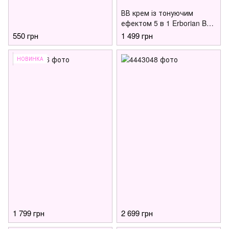
ВВ крем із тонуючим
ефектом 5 в 1 Erborian BB
Cream CLAIR SPF20, 15 мл
550 грн
1 499 грн
НОВИНКА
1 799 грн
2 699 грн