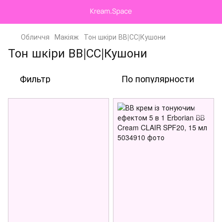
Обличчя
Макіяж
Тон шкіри ВВ|СС|Кушони
Тон шкіри ВВ|СС|Кушони
Фильтр
По популярности