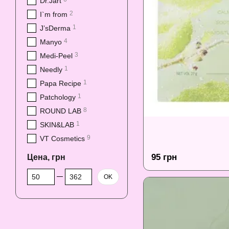
Dr.Jart
2
I`m from
1
J’sDerma
4
Manyo
3
Medi-Peel
1
Needly
1
Papa Recipe
1
Patchology
8
ROUND LAB
1
SKIN&LAB
9
VT Cosmetics
95 грн
Цена, грн
От Цена, грн
До Цена, грн
OK