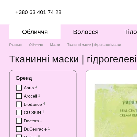
Перейти к основному контенту
+380 63 401 74 28
Обличчя
Волосся
Тіло
Главная
Обличчя
Маски
Тканинні маски | гідрогелеві маски
Тканинні маски | гідрогелев
Бренд
4
Anua
1
Arocell
4
Biodance
1
CU SKIN
1
Doctors
1
Dr.Ceuracle
6