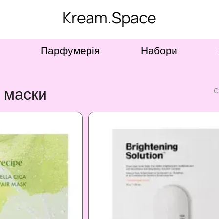
Парфумерія
Набори
і маски
С