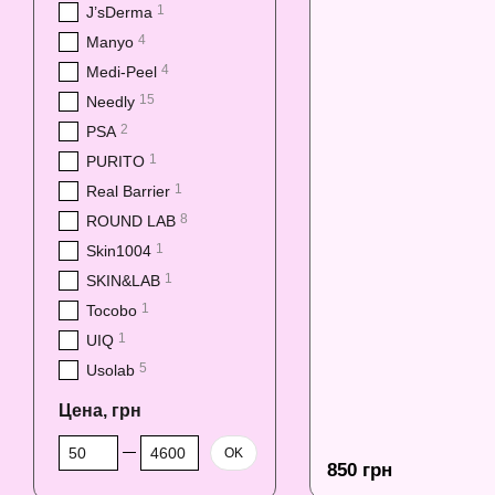
1
J’sDerma
4
Manyo
4
Medi-Peel
15
Needly
2
PSA
1
PURITO
1
Real Barrier
8
ROUND LAB
1
Skin1004
1
SKIN&LAB
1
Tocobo
1
UIQ
5
Usolab
Цена, грн
От Цена, грн
До Цена, грн
OK
850 грн