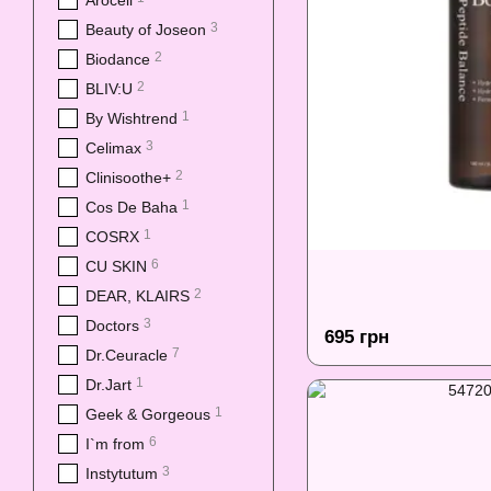
Arocell
3
Beauty of Joseon
2
Biodance
2
BLIV:U
1
By Wishtrend
3
Celimax
2
Clinisoothe+
1
Cos De Baha
1
COSRX
6
CU SKIN
2
DEAR, KLAIRS
3
Doctors
695 грн
7
Dr.Ceuracle
1
Dr.Jart
1
Geek & Gorgeous
6
I`m from
3
Instytutum