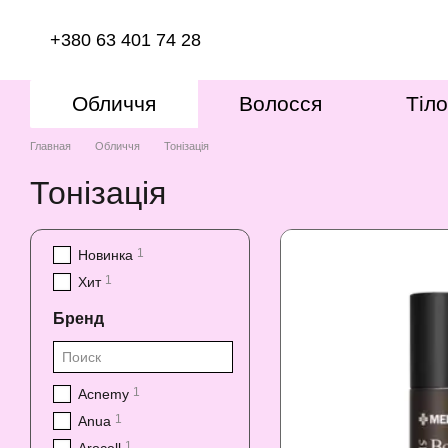
Перейти к основному контенту
+380 63 401 74 28
Обличчя
Волосся
Тіло
Главная
Обличчя
Тонізація
Тонізація
1
Новинка
1
Хит
Бренд
1
Acnemy
1
Anua
1