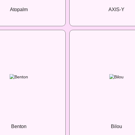
Atopalm
AXIS-Y
Benton
Bilou