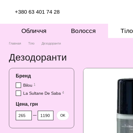
Перейти к основному контенту
+380 63 401 74 28
Обличчя
Волосся
Тіло
Главная
Тіло
Дезодоранти
Дезодоранти
Бренд
1
Bilou
4
La Sultane De Saba
Цена, грн
От Цена, грн
До Цена, грн
OK