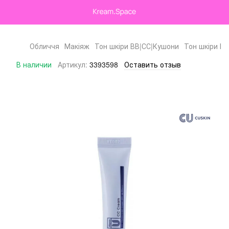
Обличчя
Макіяж
Тон шкіри ВВ|СС|Кушони
Тон шкіри В
В наличии
Артикул:
3393598
Оставить отзыв