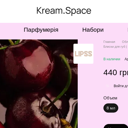
Парфумерія
Набори
Главная
Обл
Блиски для губ |
В наличии
А
440 гр
Войти
дл
%
Объем
8 мл