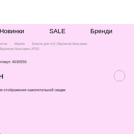
Новинки
SALE
Бренди
иччя
Макіяж
Блиски для губ | Відтінкові бальзами
 Відтінкові бальзами LIPSS
ртикул: 4030550
н
я отображения накопительной скидки