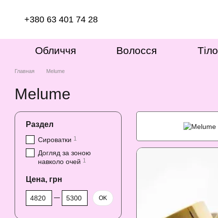
Перейти к основному контенту
+380 63 401 74 28
Обличчя
Волосся
Тіло
Главная
Melume
Melume
Раздел
1
Сироватки
Догляд за зоною
1
навколо очей
Цена, грн
От Цена, грн
До Цена, грн
OK