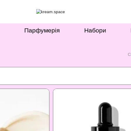
Парфумерія
Набори
С