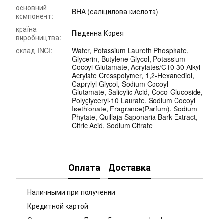
основний
BHA (саліцилова кислота)
компонент:
країна
Південна Корея
виробництва:
склад INCI:
Water, Potassium Laureth Phosphate,
Glycerin, Butylene Glycol, Potassium
Cocoyl Glutamate, Acrylates/C10-30 Alkyl
Acrylate Crosspolymer, 1,2-Hexanediol,
Caprylyl Glycol, Sodium Cocoyl
Glutamate, Salicylic Acid, Coco-Glucoside,
Polyglyceryl-10 Laurate, Sodium Cocoyl
Isethionate, Fragrance(Parfum), Sodium
Phytate, Quillaja Saponaria Bark Extract,
Citric Acid, Sodium Citrate
Оплата
Доставка
Наличными при получении
Кредитной картой