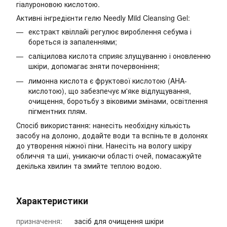
гіалуроновою кислотою.
Активні інгредієнти гелю Needly Mild Cleansing Gel:
екстракт квіллайі регулює вироблення себума і
бореться із запаленнями;
саліцилова кислота сприяє злущуванню і оновленню
шкіри, допомагає зняти почервоніння;
лимонна кислота є фруктової кислотою (AHA-
кислотою), що забезпечує м'яке відлущування,
очищення, боротьбу з віковими змінами, освітлення
пігментних плям.
Спосіб використання: нанесіть необхідну кількість
засобу на долоню, додайте води та вспіньте в долонях
до утворення ніжної піни. Нанесіть на вологу шкіру
обличчя та шиї, уникаючи області очей, помасажуйте
декілька хвилин та змийте теплою водою.
Характеристики
призначення:
засіб для очищення шкіри