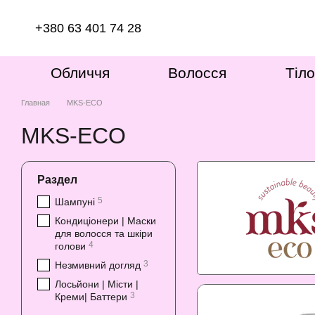
Перейти к основному контенту
+380 63 401 74 28
Обличчя
Волосся
Тіло
Главная
MKS-ECO
MKS-ECO
Раздел
5
Шампуні
Кондиціонери | Маски
для волосся та шкіри
4
голови
3
Незмивний догляд
Лосьйони | Місти |
3
Креми| Баттери