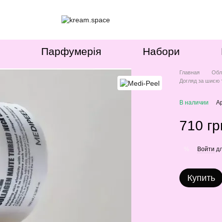
Парфумерія
Набори
Главная
Обл
Догляд за шиєю 
В наличии
А
710 гр
Войти
дл
%
Купить