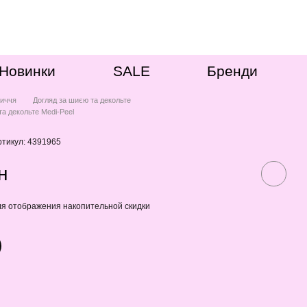
Новинки
SALE
Бренди
иччя
Догляд за шиєю та декольте
та декольте Medi-Peel
ртикул: 4391965
н
я отображения накопительной скидки